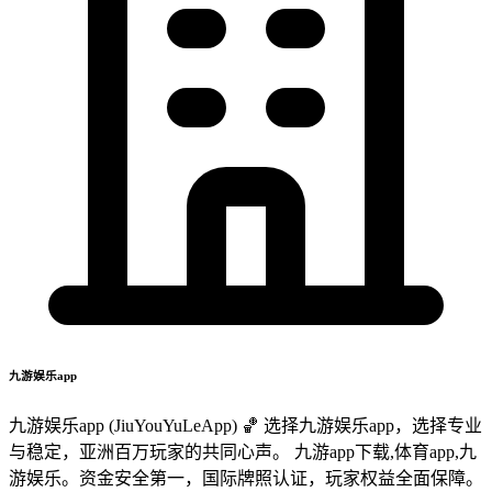
九游娱乐app
九游娱乐app (JiuYouYuLeApp) 🏀 选择九游娱乐app，选择专业
与稳定，亚洲百万玩家的共同心声。 九游app下载,体育app,九
游娱乐。资金安全第一，国际牌照认证，玩家权益全面保障。