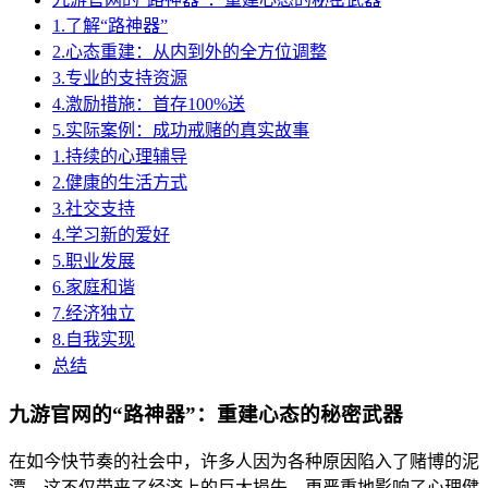
1.了解“路神器”
2.心态重建：从内到外的全方位调整
3.专业的支持资源
4.激励措施：首存100%送
5.实际案例：成功戒赌的真实故事
1.持续的心理辅导
2.健康的生活方式
3.社交支持
4.学习新的爱好
5.职业发展
6.家庭和谐
7.经济独立
8.自我实现
总结
九游官网的“路神器”：重建心态的秘密武器
在如今快节奏的社会中，许多人因为各种原因陷入了赌博的泥
潭，这不仅带来了经济上的巨大损失，更严重地影响了心理健