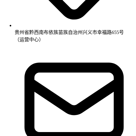
贵州省黔西南布依族苗族自治州兴义市幸福路655号
（运营中心）