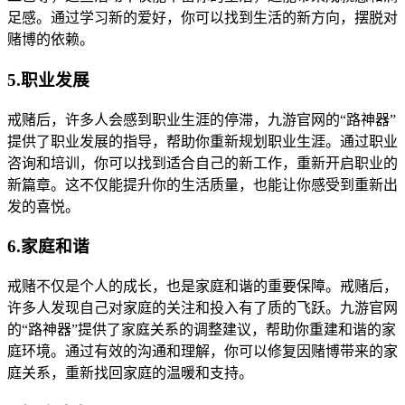
足感。通过学习新的爱好，你可以找到生活的新方向，摆脱对
赌博的依赖。
5.职业发展
戒赌后，许多人会感到职业生涯的停滞，九游官网的“路神器”
提供了职业发展的指导，帮助你重新规划职业生涯。通过职业
咨询和培训，你可以找到适合自己的新工作，重新开启职业的
新篇章。这不仅能提升你的生活质量，也能让你感受到重新出
发的喜悦。
6.家庭和谐
戒赌不仅是个人的成长，也是家庭和谐的重要保障。戒赌后，
许多人发现自己对家庭的关注和投入有了质的飞跃。九游官网
的“路神器”提供了家庭关系的调整建议，帮助你重建和谐的家
庭环境。通过有效的沟通和理解，你可以修复因赌博带来的家
庭关系，重新找回家庭的温暖和支持。