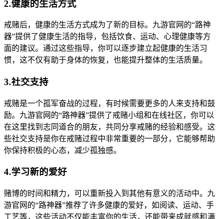
2.健康的生活方式
戒赌后，健康的生活方式成为了新的目标。九游官网的“路神
器”提供了健康生活的指导，包括饮食、运动、心理健康等方
面的建议。通过这些指导，你可以逐步建立起健康的生活习
惯，这不仅有助于身体的恢复，也能提升整体的生活质量。
3.社交支持
戒赌是一个孤军奋战的过程，有时候需要更多的人来支持和鼓
励。九游官网的“路神器”提供了戒赌小组和在线社区，你可以
在这里找到志同道合的朋友，共同分享戒赌的经验和感受。这
些社交支持是你在戒赌过程中非常重要的一部分，它能够帮助
你保持积极的心态，减少孤独感。
4.学习新的爱好
赌博的时间和精力，可以重新投入到其他有意义的活动中。九
游官网的“路神器”推荐了许多健康的爱好，如阅读、运动、手
工艺等，这些活动不仅能丰富你的生活，还能带来成就感和满