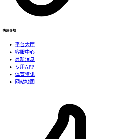
快速导航
平台大厅
客服中心
最新消息
专用APP
体育资讯
网站地图