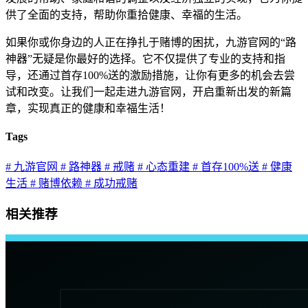
供了全面的支持，帮助你重拾健康、幸福的生活。
如果你或你身边的人正在挣扎于赌博的困扰，九游官网的“路
神器”无疑是你最好的选择。它不仅提供了专业的支持和指
导，还通过首存100%送的激励措施，让你有更多的机会去尝
试和改变。让我们一起走进九游官网，开启重新出发的新篇
章，实现真正的健康和幸福生活！
Tags
# 九游官网
# 路神器
# 戒赌
# 心态重建
# 首存100%送
# 健康
生活
# 赌博依赖
# 成功戒赌
相关推荐