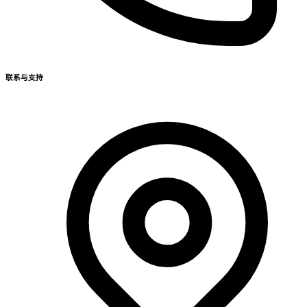
联系与支持