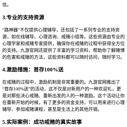
信。
3.专业的支持资源
“路神器”不仅提供心理辅导，还包括了一系列专业的支持资
源，如在线辅导、心理咨询、戒赌小组等。这些资源由专业的
心理学家和戒赌专家提供，确保你在戒赌的过程中获得全方位
的支持。九游官网还提供了丰富的学习资料，帮助你了解赌博
的危害和戒赌的方法，这些资料都可以随时访问，随时学习。
4.激励措施：首存100%送
在戒赌的过程中，激励机制是非常重要的。九游官网推出了
“首存100%送”的活动，这不仅是对新用户的一种欢迎礼，更
是对那些决心戒赌、重新出发的人的一种激励。这个活动让你
在重新开始的时候，有了更多的资金支持，可以用来进行心理
辅导、参加戒赌课程，甚至是生活上的其他开销。
5.实际案例：成功戒赌的真实故事