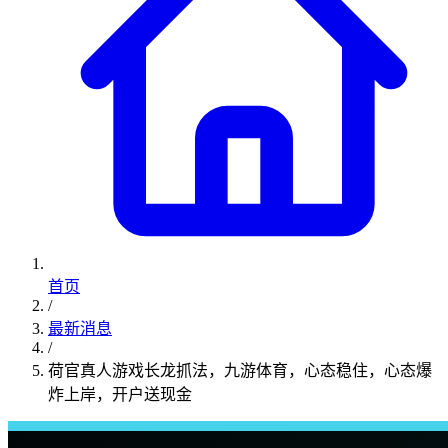
首页
/
最新消息
/
荷官真人游戏长龙抓法，九游体育，心态稳住，心态爆
炸上岸，开户送现金