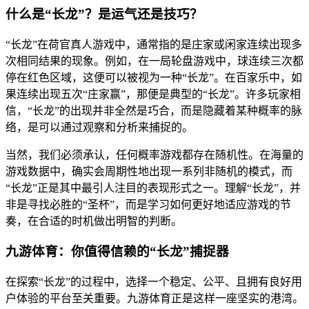
什么是“长龙”？是运气还是技巧？
“长龙”在荷官真人游戏中，通常指的是庄家或闲家连续出现多
次相同结果的现象。例如，在一局轮盘游戏中，球连续三次都
停在红色区域，这便可以被视为一种“长龙”。在百家乐中，如
果连续出现五次“庄家赢”，那便是典型的“长龙”。许多玩家相
信，“长龙”的出现并非全然是巧合，而是隐藏着某种概率的脉
络，是可以通过观察和分析来捕捉的。
当然，我们必须承认，任何概率游戏都存在随机性。在海量的
游戏数据中，确实会周期性地出现一系列非随机的模式，而
“长龙”正是其中最引人注目的表现形式之一。理解“长龙”，并
非是寻找必胜的“圣杯”，而是学习如何更好地适应游戏的节
奏，在合适的时机做出明智的判断。
九游体育：你值得信赖的“长龙”捕捉器
在探索“长龙”的过程中，选择一个稳定、公平、且拥有良好用
户体验的平台至关重要。九游体育正是这样一座坚实的港湾。