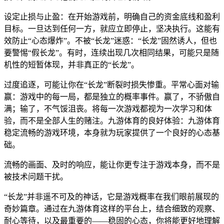
设定止损与止盈：在开始游戏前，明确自己的资金底线和盈利
目标。一旦达到任何一方，就应立即停止，坚决执行。这能有
效防止“心态爆炸”。不被“长龙”迷惑：“长龙”固然诱人，但也
要警惕“假长龙”。有时，连续出现几次相同结果，可能只是随
机性的短暂体现，并非真正的“长龙”。
过度追逐，可能让你在“长龙”断裂时损失惨重。平常心面对输
赢：游戏中的每一局，都是独立的概率事件。赢了，不骄傲自
满；输了，不气馁沮丧。将每一次游戏都视为一次学习和体
验，而不是全部人生的赌注。九游体育的良好体验：九游体育
稳定流畅的游戏环境，本身就为玩家提供了一个良好的心态基
础。
流畅的画面、及时的响应，能让你更专注于游戏本身，而不是
被技术问题干扰。
“长龙”并非遥不可及的神话，它是游戏概率在我们眼前展现的
奇妙篇章。通过在九游体育这样的平台上，结合细致的观察、
耐心等待，以及最重要的——稳固的心态，你将能更好地理解