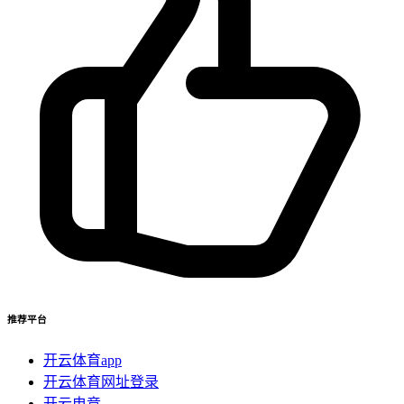
推荐平台
开云体育app
开云体育网址登录
开云电竞