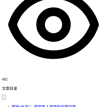
482
文章目录
揭秘“长龙”：荷官真人游戏的无限可能