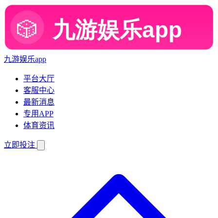
九游娱乐app
平台大厅
客服中心
最新消息
专用APP
体育资讯
立即投注