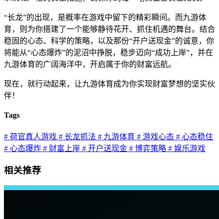
“长龙”的出现，是概率在游戏中留下的精彩瞬间。而九游体
育，则为你搭建了一个能够静待花开、抓住机遇的舞台。结合
稳固的心态、科学的策略，以及那份“开户送现金”的诚意，你
将能从“心态爆炸”的泥沼中挣脱，稳步迈向“成功上岸”，并在
九游体育的广阔海洋中，开启属于你的财富远航。
现在，就行动起来，让九游体育成为你实现财富梦想的坚实伙
伴！
Tags
# 荷官真人游戏
# 长龙抓法
# 九游体育
# 游戏心态
# 心态稳住
# 心态爆炸
# 财富上岸
# 开户送现金
# 博弈策略
# 娱乐游戏
相关推荐