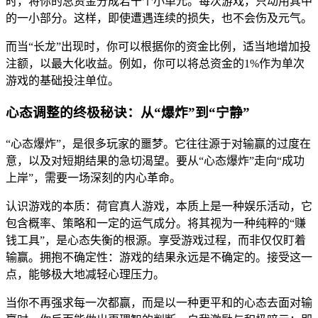
时，将你的总资金分成若干个小单元。每次游戏，只动用其中
的一小部分。这样，即使遭遇连续的损失，也不会伤及元气。
而当“长龙”出现时，你可以根据你的资金比例，适当地增加投
注额，以最大化收益。例如，你可以将总资金的1%作为单次
游戏的基础投注单位。
心态调整的终极秘诀：从“爆炸”到“宁静”
“心态爆炸”，是很多玩家的噩梦。它往往源于对输赢的过度在
意，以及对短期结果的急切渴望。要从“心态爆炸”走向“成功
上岸”，需要一场深刻的内心革命。
认识游戏的本质：荷官真人游戏，本质上是一种娱乐活动，它
包含概率、策略和一定的运气成分。将其视为一种纯粹的“赚
钱工具”，是心态失衡的根源。享受游戏过程，而非仅仅盯着
输赢。拥抱不确定性：游戏的结果永远是不确定的。接受这一
点，能够极大地减轻心理压力。
当你不再强求每一次都赢，而是以一种更平和的心态去面对输