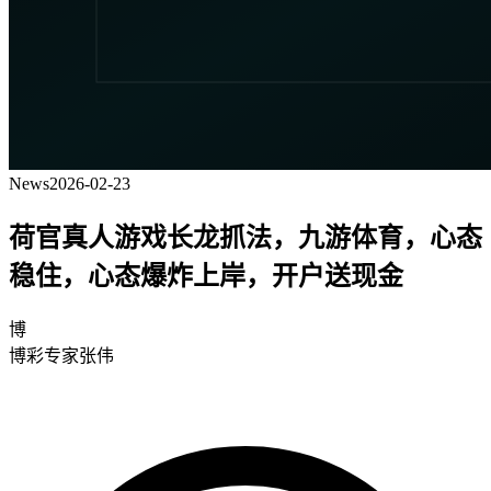
News
2026-02-23
荷官真人游戏长龙抓法，九游体育，心态
稳住，心态爆炸上岸，开户送现金
博
博彩专家张伟