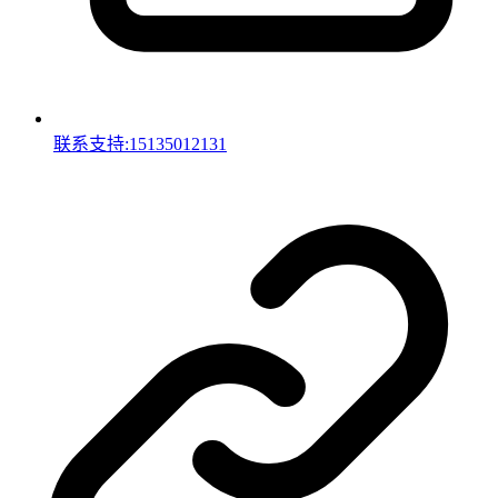
联系支持:15135012131