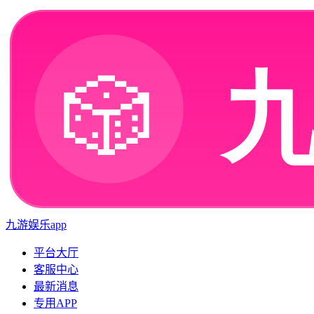
九游娱乐app
平台大厅
客服中心
最新消息
专用APP