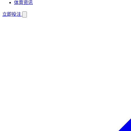
体育资讯
立即投注