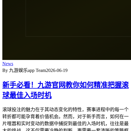
News
By 九游娱乐app Team
2026-06-19
新手必看！九游官网教你如何精准把握滚
球最佳入场时机
滚球投注的魅力在于其动态变化的特性，赛事进程中的每一个
转折都可能孕育着价值机会。然而，对于新手而言，如何在一
片喧嚣和实时变动的数据中捕捉到最佳的入场时机，往往是最
大的挑战。这不仅需要冷静的判断，更需要一套清晰的策略框