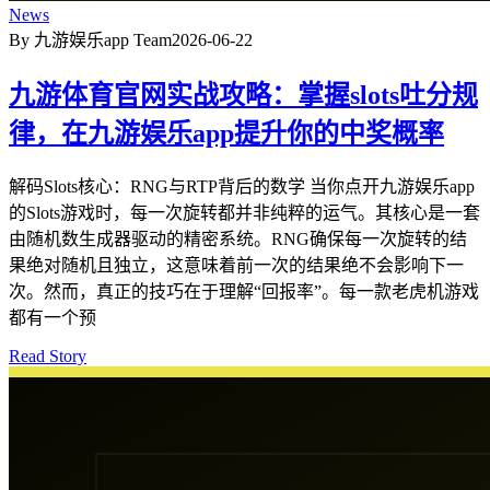
News
By 九游娱乐app Team
2026-06-22
九游体育官网实战攻略：掌握slots吐分规
律，在九游娱乐app提升你的中奖概率
解码Slots核心：RNG与RTP背后的数学 当你点开九游娱乐app
的Slots游戏时，每一次旋转都并非纯粹的运气。其核心是一套
由随机数生成器驱动的精密系统。RNG确保每一次旋转的结
果绝对随机且独立，这意味着前一次的结果绝不会影响下一
次。然而，真正的技巧在于理解“回报率”。每一款老虎机游戏
都有一个预
Read Story