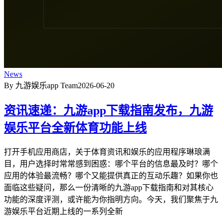
News
By 九游娱乐app Team
2026-06-20
资讯速递：九游app下载指南发布，九游
娱乐平台全新体育功能上线
打开手机应用商店，关于体育资讯和娱乐的应用程序琳琅满
目，用户选择时常常感到困惑：哪个平台的信息最及时？哪个
应用的体验最流畅？哪个又能提供真正的互动乐趣？如果你也
面临这些疑问，那么一份清晰的九游app下载指南和对其核心
功能的深度评测，或许能为你指明方向。今天，我们聚焦于九
游娱乐平台近期上线的一系列全新