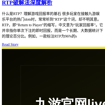
RTP破解法深度解析
什么是RTP？理解游戏回报率的基石 很多玩家在接触九游娱
乐平台的热门slots时，常常听到“RTP”这个词，却不明其意。
RTP，即“Return to Player”的缩写，中文意为“玩家回报率”。它
并非指你单次下注的即时回报，而是一个长期、大数据统计下
的理论百分比。例如，一款标注RTP为96%的s
Read Story