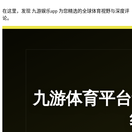
在这里，发现 九游娱乐app 为您精选的全球体育视野与深度评
论。