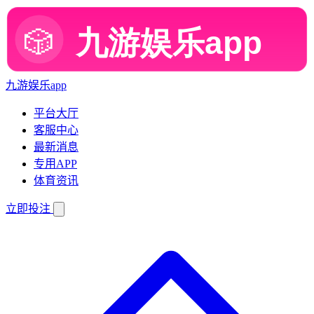
九游娱乐app
平台大厅
客服中心
最新消息
专用APP
体育资讯
立即投注