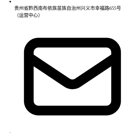
贵州省黔西南布依族苗族自治州兴义市幸福路655号
（运营中心）