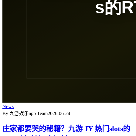
News
By 九游娱乐app Team
2026-06-24
庄家都要哭的秘籍？九游 JY 热门slots的