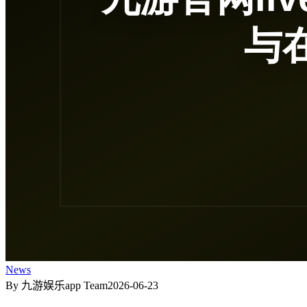
News
By 九游娱乐app Team
2026-06-23