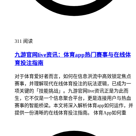
311 阅读
九游官网live资讯：体育app热门赛事与在线体
育投注指南
对于体育爱好者而言，如何在信息洪流中高效锁定焦点
赛事，并理解现代在线体育投注的玩法逻辑，已成为一
项关键的「技能挑战」。九游官网live资讯正是为此而
生，它不仅是一个信息聚合平台，更是连接用户与热血
赛事的智能桥梁。本文将深入解析体育app如何运作，并
提供一份清晰的在线体育投注指南。 体育App如何重