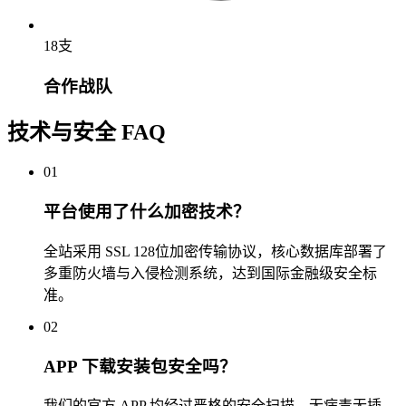
18支
合作战队
技术与安全 FAQ
01
平台使用了什么加密技术？
全站采用 SSL 128位加密传输协议，核心数据库部署了
多重防火墙与入侵检测系统，达到国际金融级安全标
准。
02
APP 下载安装包安全吗？
我们的官方 APP 均经过严格的安全扫描，无病毒无插