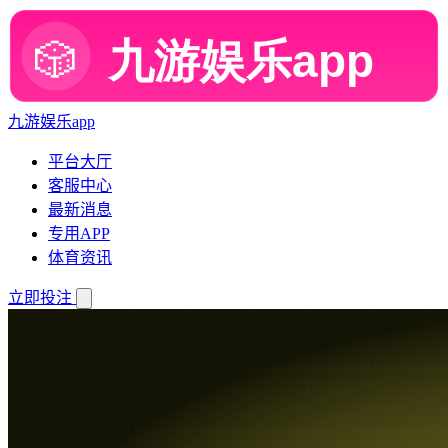
九游娱乐app
平台大厅
客服中心
最新消息
专用APP
体育资讯
立即投注