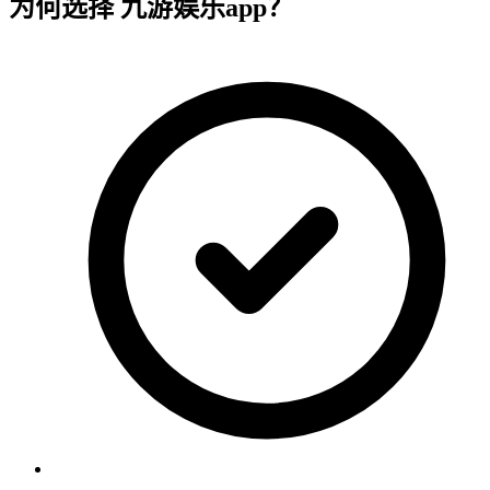
为何选择 九游娱乐app？