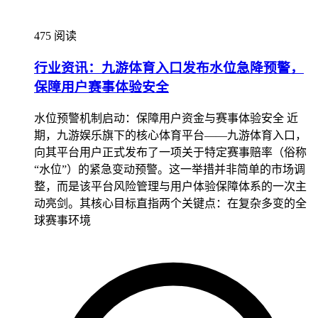
475 阅读
行业资讯：九游体育入口发布水位急降预警，
保障用户赛事体验安全
水位预警机制启动：保障用户资金与赛事体验安全 近
期，九游娱乐旗下的核心体育平台——九游体育入口，
向其平台用户正式发布了一项关于特定赛事赔率（俗称
“水位”）的紧急变动预警。这一举措并非简单的市场调
整，而是该平台风险管理与用户体验保障体系的一次主
动亮剑。其核心目标直指两个关键点：在复杂多变的全
球赛事环境