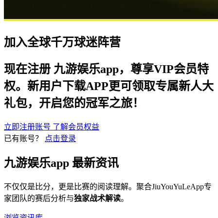
加入全球千万球迷阵营
现在注册
九游娱乐app
，尊享VIP会员特
权。新用户下载APP更可领取专属新人大
礼包，开启您的冠军之旅！
立即注册账号
了解会员权益
已有账号？
点击登录
九游娱乐app 最新资讯
不仅仅是比分，更是比赛的阅读理解。聚合JiuYouYuLeApp专
家团队的赛后分析与
独家战术解读
。
浏览资讯库
→