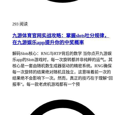
293 阅读
九游体育官网实战攻略：掌握slots吐分规律，
在九游娱乐app提升你的中奖概率
解码Slots核心：RNG与RTP背后的数学 当你点开九游娱
乐app的Slots游戏时，每一次旋转都并非纯粹的运气。其
核心是一套由随机数生成器驱动的精密系统。RNG确保
每一次旋转的结果绝对随机且独立，这意味着前一次的
结果绝不会影响下一次。然而，真正的技巧在于理解“回
报率”。每一款老虎机游戏都有一个预