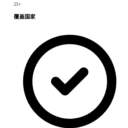
25+
覆盖国家