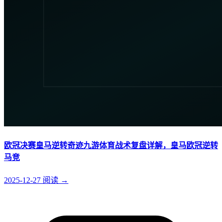
欧冠决赛皇马逆转奇迹九游体育战术复盘详解，皇马欧冠逆转
马竞
2025-12-27
阅读
→