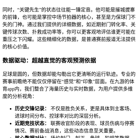
同时，“关键先生”的状态往往能一锤定音。他可能是摧城拔寨
的前锋，也可能是掌控中场节拍器的核心，甚至是力保球门不
失的门神。通过我们提供的详细数据，如近期射门转化率、关
键传球次数、扑救成功率等，你可以更客观地评估谁更可能在
重压之下闪耀。这些精细化的数据，是普通赛前报道无法提供
的核心价值。
数据驱动：超越直觉的客观预测依据
足球是圆的，但数据却能勾勒出它更清晰的运行轨迹。专业的
赛事前瞻绝不能仅仅停留在“感觉”和“印象”层面。在九游的体
育app内，我们整合了海量历史与实时数据，为用户提供多维
度的分析视角：
历史交锋记录：
不仅是胜负关系，更是具体到主客场、
进球时间分布、控球率对比的深层分析。
近期竞技状态：
联赛收官阶段的表现、球员伤病与停赛
情况、赛前备战消息，这些动态信息至关重要。