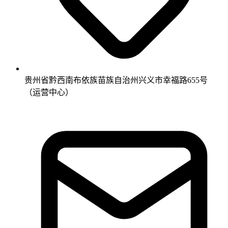
贵州省黔西南布依族苗族自治州兴义市幸福路655号
（运营中心）