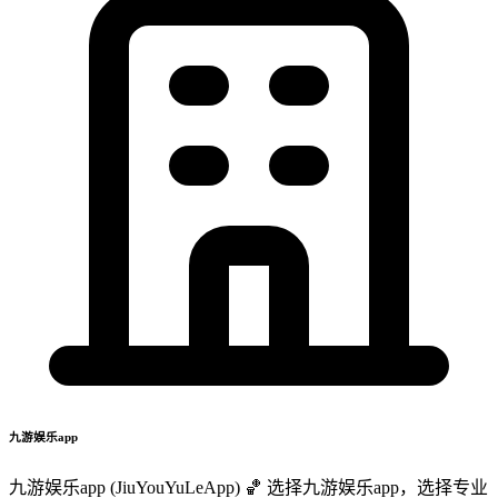
九游娱乐app
九游娱乐app (JiuYouYuLeApp) 🏀 选择九游娱乐app，选择专业