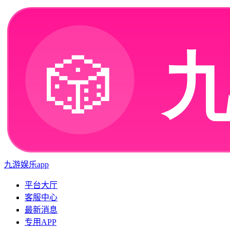
九游娱乐app
平台大厅
客服中心
最新消息
专用APP