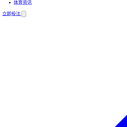
体育资讯
立即投注