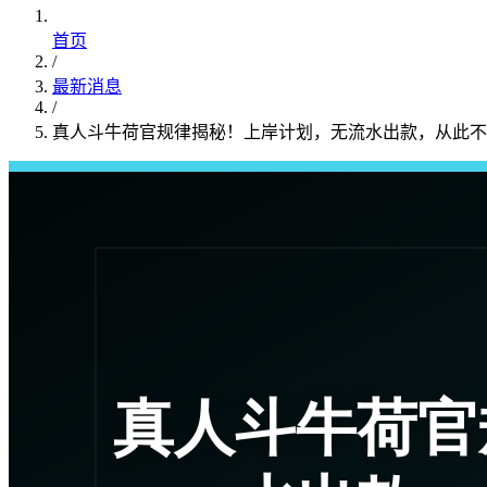
首页
/
最新消息
/
真人斗牛荷官规律揭秘！上岸计划，无流水出款，从此不