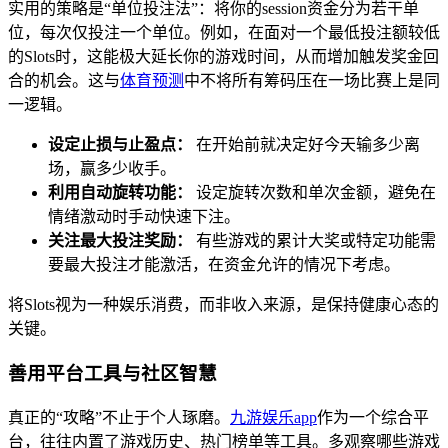
实用的策略是“单位投注法”：将你的session资金分为若干单
位，每次仅投注一个单位。例如，在面对一个最低投注额较低
的Slots时，这能极大延长你的游戏时间，从而增加触发奖金回
合的机会。这与
体育预测
中不将所有筹码压在一场比赛上是同
一逻辑。
设定止损与止盈点：
在开始前就决定好今天输多少离
场，赢多少收手。
利用自动旋转功能：
设定旋转次数和单次金额，避免在
情绪激动时手动快速下注。
关注最大投注奖励：
有些游戏的累计大奖或特定功能需
要最大投注才能激活，在资金允许的情况下考虑。
将Slots视为一种娱乐消费，而非收入来源，是保持健康心态的
关键。
善用平台工具与社区智慧
真正的“攻略”不止于个人琢磨。
九游娱乐app
作为一个综合平
台，往往内置了游戏历史、热门榜单等工具。多观察哪些游戏