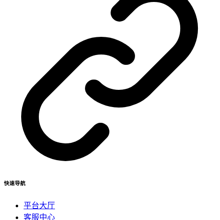
快速导航
平台大厅
客服中心