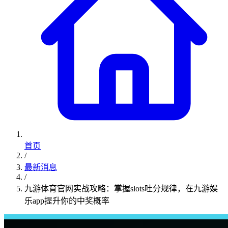
首页
/
最新消息
/
九游体育官网实战攻略：掌握slots吐分规律，在九游娱
乐app提升你的中奖概率