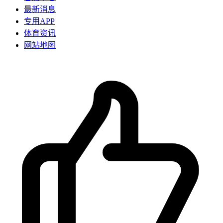
最新消息
专用APP
体育资讯
网站地图