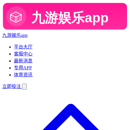
九游娱乐app
平台大厅
客服中心
最新消息
专用APP
体育资讯
立即投注