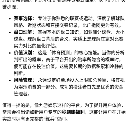
理的复杂系统。它远不止是猜测胜负那么简单。以下是几个关
键步骤：
赛事选择：
专注于你熟悉的联赛或运动。深度了解球队
风格、近期状态和直接交锋记录，比广撒网更为有效。
盘口理解：
掌握基本的盘口知识，如亚洲让球盘、大小
球盘。理解盘口背后的含义，实质上是理解庄家对比赛
实力对比的量化评估。
价值识别：
这是「体育预测」的核心技能。当你的分析
判断出的概率，高于平台开出的赔率所隐含的概率时，
便可能存在投注价值。这需要长期的数据积累和冷静的
判断。
风险管理：
永远设定好单场投入上限和总预算，将其视
为娱乐消费的一部分。成功的投注者首先是优秀的资金
管理者。
值得一提的是，像九游娱乐这样的平台，为了提升用户体验，
常常会推出诸如新用户专享的
秒到账福利
，这能让用户在开始
实践时拥有更充裕的“练兵”空间。