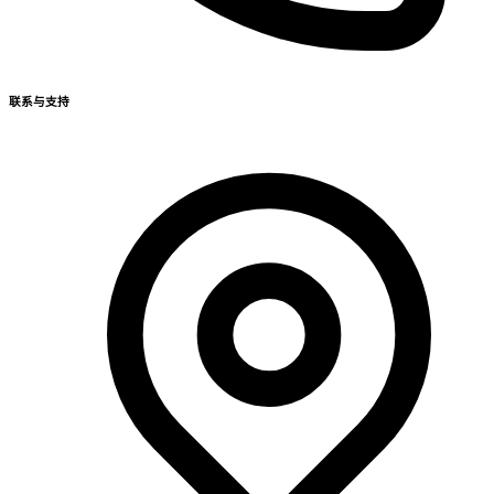
联系与支持