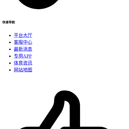
快速导航
平台大厅
客服中心
最新消息
专用APP
体育资讯
网站地图