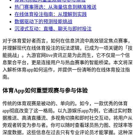
热门赛事筛选：从海量信息到精准推送
在线体育投注指南：从理解到实践
数据驱动下的预测技能挑战
沉浸式互动：直播、聊天与即时投注
对于体育爱好者而言，如何在信息洪流中高效锁定焦点赛事，
并理解现代在线体育投注的玩法逻辑，已成为一项关键的「技
能挑战」。九游官网live资讯正是为此而生，它不仅是一个信
息聚合平台，更是连接用户与热血赛事的智能桥梁。本文将深
入解析体育app如何运作，并提供一份清晰的在线体育投注指
南。
体育App如何重塑观赛与参与体验
传统的体育观赛是被动的、单向的。如今，一款优秀的体育
app彻底改变了这一格局。以九游娱乐app为例，它通过实时数
据推送、高清直播流、多视角切换和即时社交互动，将用户从
旁观者转变为参与者。你可以随时查看球员热力图、控球率等
深度数据，这些信息在过去只有专业评论员才能掌握。这种深