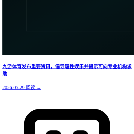
九游体育发布重要资讯，倡导理性娱乐并提示可向专业机构求
助
2026-05-29
阅读
→