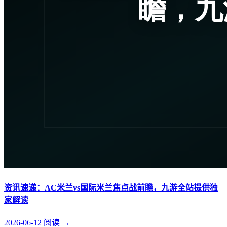
资讯速递：AC米兰vs国际米兰焦点战前瞻，九游全站提供独
家解读
2026-06-12
阅读
→