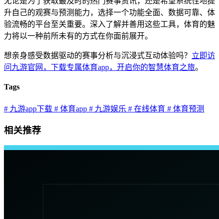
无论是为了获取最及时的热门赛事资讯，还是希望系统性地提
升自己的观赛与预测能力，选择一个功能全面、数据可靠、体
验流畅的平台至关重要。深入了解并善用这些工具，体育的魅
力将以一种前所未有的方式在你面前展开。
想亲身感受数据驱动的赛事分析与沉浸式互动体验吗？
立即访
问九游官网，下载专属体育app，开启你的智慧体育之旅
。
Tags
# 九游app下载
# 体育app
# 九游娱乐
# 在线体育
# 体育预测
相关推荐