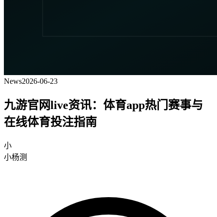
News
2026-06-23
九游官网live资讯：体育app热门赛事与
在线体育投注指南
小
小杨测