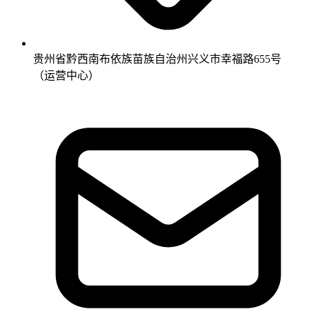
贵州省黔西南布依族苗族自治州兴义市幸福路655号
（运营中心）