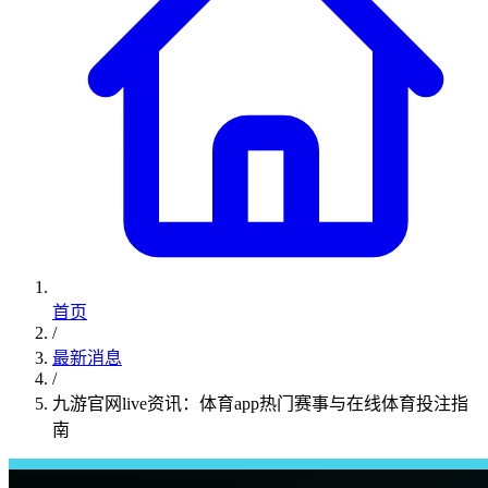
首页
/
最新消息
/
九游官网live资讯：体育app热门赛事与在线体育投注指
南