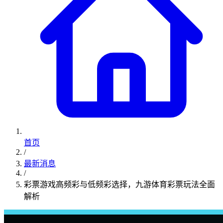
首页
/
最新消息
/
彩票游戏高频彩与低频彩选择，九游体育彩票玩法全面
解析