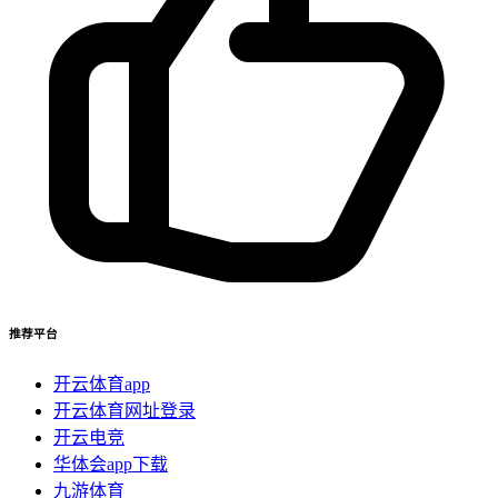
推荐平台
开云体育app
开云体育网址登录
开云电竞
华体会app下载
九游体育