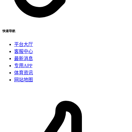
快速导航
平台大厅
客服中心
最新消息
专用APP
体育资讯
网站地图