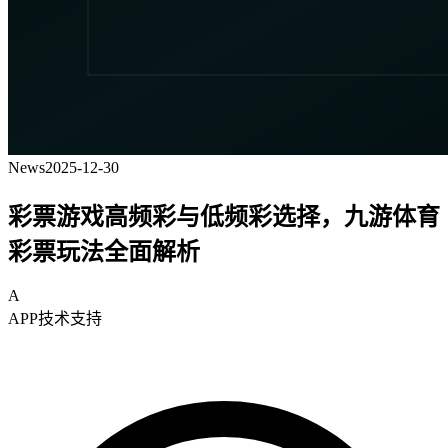
News
2025-12-30
彩票游戏高频彩与低频彩选择，九游体育
彩票玩法全面解析
A
APP技术支持