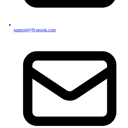
support@j9-prook.com