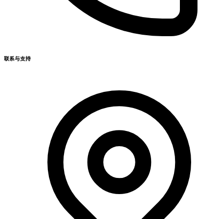
联系与支持