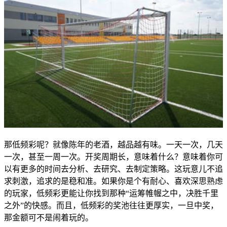
那低频彩呢？就像陈年的老酒，越品越有味。一天一次，几天
一次，甚至一周一次。开奖周期长，意味着什么？意味着你可
以有更多的时间去分析、去研究、去制定策略。这玩意儿不追
求刺激，追求的是稳和准。如果你是个有耐心、喜欢深思熟虑
的玩家，低频彩更能让你找到那种“运筹帷幄之中，决胜千里
之外”的快感。而且，低频彩的奖池往往更厚实，一旦中奖，
那金额可不是闹着玩的。