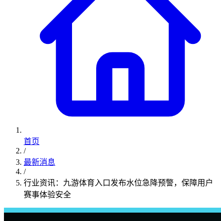
首页
/
最新消息
/
行业资讯：九游体育入口发布水位急降预警，保障用户
赛事体验安全