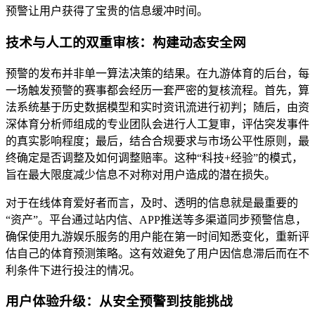
预警让用户获得了宝贵的信息缓冲时间。
技术与人工的双重审核：构建动态安全网
预警的发布并非单一算法决策的结果。在九游体育的后台，每
一场触发预警的赛事都会经历一套严密的复核流程。首先，算
法系统基于历史数据模型和实时资讯流进行初判；随后，由资
深体育分析师组成的专业团队会进行人工复审，评估突发事件
的真实影响程度；最后，结合合规要求与市场公平性原则，最
终确定是否调整及如何调整赔率。这种“科技+经验”的模式，
旨在最大限度减少信息不对称对用户造成的潜在损失。
对于在线体育爱好者而言，及时、透明的信息就是最重要的
“资产”。平台通过站内信、APP推送等多渠道同步预警信息，
确保使用九游娱乐服务的用户能在第一时间知悉变化，重新评
估自己的体育预测策略。这有效避免了用户因信息滞后而在不
利条件下进行投注的情况。
用户体验升级：从安全预警到技能挑战