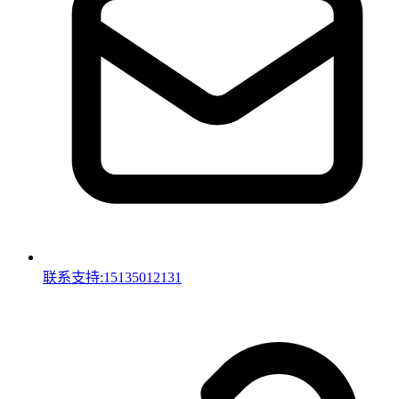
联系支持:15135012131