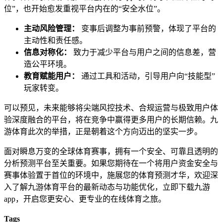
位”，也开始愈发重视平台内在的“安全水位”。
主动风险管理：
变事后调整为事前预警，体现了平台的
主动性和责任感。
信息对称化：
致力于减少平台与用户之间的信息差，营
造公平环境。
教育赋能用户：
通过工具和活动，引导用户向“技能型”
玩家转变。
可以预见，未来能够将尖端风控技术、合规运营与极致用户体
验深度融合的平台，将在竞争中赢得更多用户的长期信赖。九
游体育此次的举措，正是朝着这个方向迈出的坚实一步。
面对瞬息万变的全球体育赛事，拥有一个安全、可靠且透明的
分析预测平台至关重要。如果您期待在一个将用户资金安全与
赛事体验置于首位的环境中，施展您的体育预测才华，欢迎深
入了解九游体育平台的最新动态与功能优化，立即下载九游
app，开启您更安心、更专业的在线体育之旅。
Tags