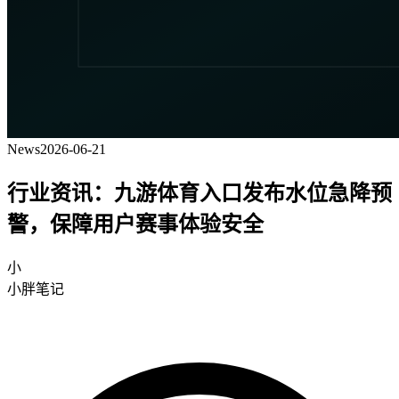
News
2026-06-21
行业资讯：九游体育入口发布水位急降预
警，保障用户赛事体验安全
小
小胖笔记