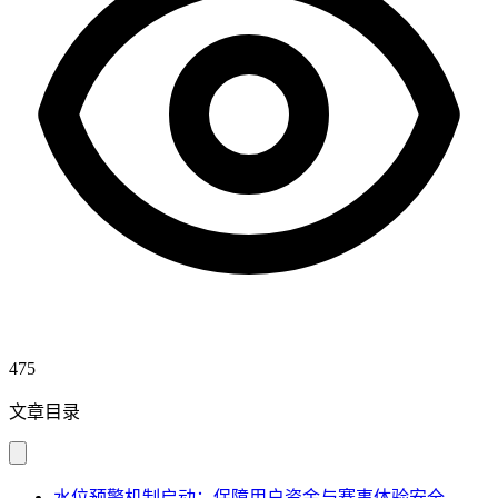
475
文章目录
水位预警机制启动：保障用户资金与赛事体验安全