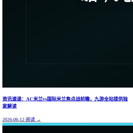
资讯速递：AC米兰vs国际米兰焦点战前瞻，九游全站提供独
家解读
2026-06-12
阅读
→