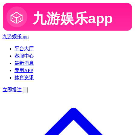
九游娱乐app
平台大厅
客服中心
最新消息
专用APP
体育资讯
立即投注