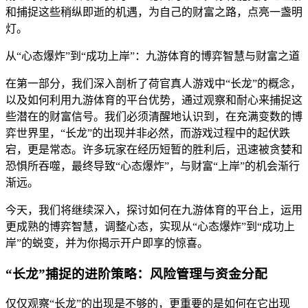
和捕捉这些稍纵即逝的机遇，为自己的财富之路，点亮一盏明
灯。
从“心态爆炸”到“成功上岸”：九游体育的博弈智慧与财富之道
在第一部分，我们深入剖析了荷官真人游戏中“长龙”的概念，
以及如何利用九游体育的平台优势，通过观察和耐心来捕捉这
些潜在的财富信号。我们必须清醒地认识到，在充满变数的博
弈世界里，“长龙”的出现并非必然，而游戏过程中的起伏跌
宕，更是常态。许多玩家在经历短暂的胜利后，迅速被贪婪和
恐惧所吞噬，最终导致“心态爆炸”，与财富“上岸”的机会渐行
渐远。
今天，我们将继续深入，探讨如何在九游体育的平台上，运用
更成熟的博弈智慧，调整心态，实现从“心态爆炸”到“成功上
岸”的蜕变，并为你揭示开户即享的惊喜。
“长龙”捕捉的进阶策略：风险管理与资金分配
仅仅观察“长龙”的出现是不够的，更重要的是如何在它出现