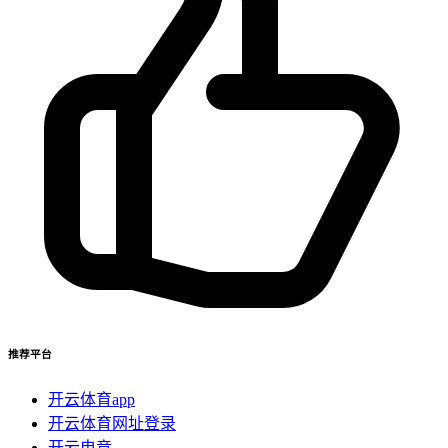
推荐平台
开云体育app
开云体育网址登录
开云电竞