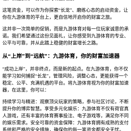
这笔资金，可以作为你探索“长龙”、磨练心态的启动资金，让
你在九游体育的平台上，更自信地开启你的财富之旅。
这并非一次简单的促销，而是九游体育对每一位玩家诚意的承
诺。我们希望通过这份见面礼，让你感受到九游体育的专业、
公平与可靠，并从此踏上稳健的财富增长之路。
从“上岸”到“远航”：九游体育，你的财富加速器
“成功上岸”，并非终点，而是新的起点。在九游体育，你不仅
能学习如何捕捉“长龙”，管理风险，调整心态，更能获得一个
稳定、公平、充满机遇的平台。将九游体育视为你的财富加速
器，在这里，你可以：
持续学习与精进：观察顶尖玩家的策略，参与社区讨论，不断
提升你的博弈智慧。享受多元化娱乐：九游体育不仅有荷官真
人游戏，还有丰富的体育赛事投注、电子游戏等，满足你不同
的娱乐需求。安全可靠的资金保障：九游体育拥有成熟的支付
系统和严格的安全措施，确保你的每一笔资金都安全无忧。