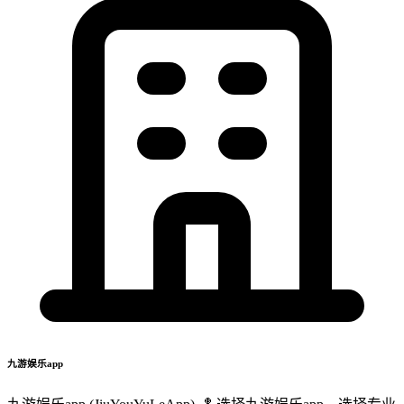
九游娱乐app