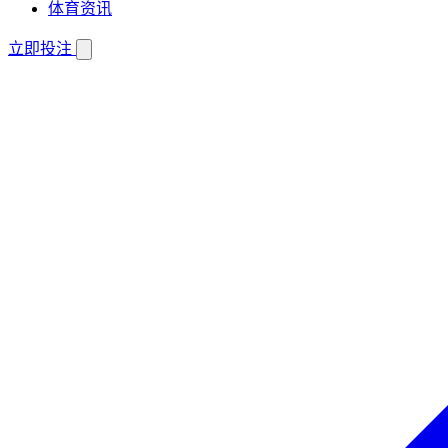
体育资讯
立即投注