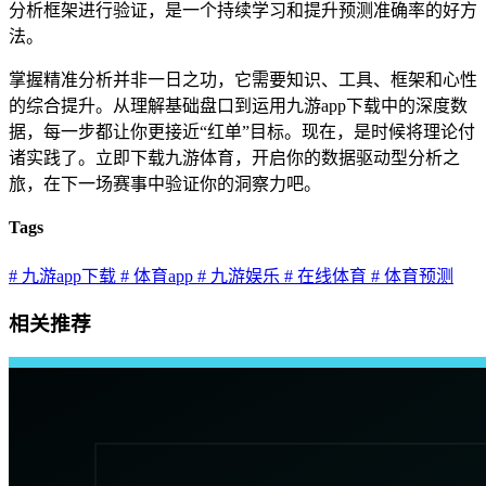
分析框架进行验证，是一个持续学习和提升预测准确率的好方
法。
掌握精准分析并非一日之功，它需要知识、工具、框架和心性
的综合提升。从理解基础盘口到运用九游app下载中的深度数
据，每一步都让你更接近“红单”目标。现在，是时候将理论付
诸实践了。立即下载九游体育，开启你的数据驱动型分析之
旅，在下一场赛事中验证你的洞察力吧。
Tags
# 九游app下载
# 体育app
# 九游娱乐
# 在线体育
# 体育预测
相关推荐