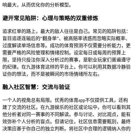
响最大，从而优化你的分析模型。
避开常见陷阱：心理与策略的双重修炼
追求红单的路上，最大的敌人往往是自己。常见的陷阱包括：
盲目追逐连输后的“翻身单”、被高赔率诱惑而忽略实际概率、
过度解读单场信息等。成功的体育预测不仅需要分析能力，更
需要严格的风险管理和情绪控制。设定每日或每周的预算上
限，坚持只投注你深入分析过的赛事，是职业玩家们普遍遵守
的纪律。在九游体育这样的平台上，你可以利用其数据冷静验
证你的想法，而不是被瞬间的市场情绪所左右。
融入社区智慧：交流与验证
一个人的视角总有局限。优秀的体育app不仅提供工具，还构
建了交流的社区。在九游娱乐的社区或论坛中，你可以看到其
他分析者对同一赛事的不同解读。参与讨论、对比观点，能有
效弥补个人分析的盲点。但请记住，社区信息需要甄别，最终
决策应基于你自己的独立判断。将社区中合理的逻辑纳入你的