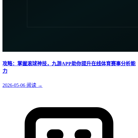
攻略：掌握滚球神技，九游APP助你提升在线体育赛事分析能
力
2026-05-06
阅读
→