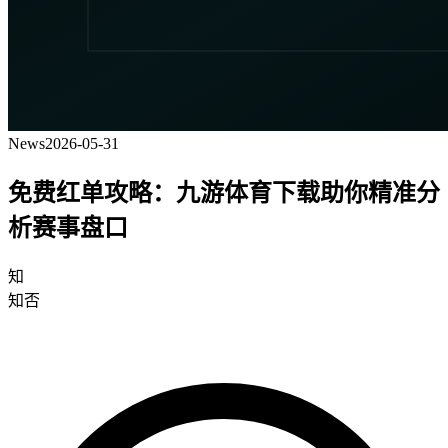
News
2026-05-31
免费红单攻略：九游体育下载助你精准分
析赛事盘口
知
知否