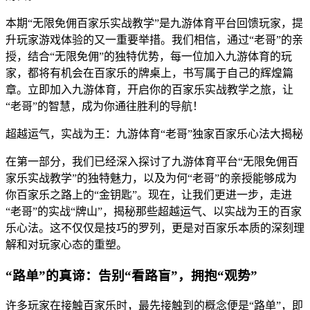
本期“无限免佣百家乐实战教学”是九游体育平台回馈玩家，提
升玩家游戏体验的又一重要举措。我们相信，通过“老哥”的亲
授，结合“无限免佣”的独特优势，每一位加入九游体育的玩
家，都将有机会在百家乐的牌桌上，书写属于自己的辉煌篇
章。立即加入九游体育，开启你的百家乐实战教学之旅，让
“老哥”的智慧，成为你通往胜利的导航！
超越运气，实战为王：九游体育“老哥”独家百家乐心法大揭秘
在第一部分，我们已经深入探讨了九游体育平台“无限免佣百
家乐实战教学”的独特魅力，以及为何“老哥”的亲授能够成为
你百家乐之路上的“金钥匙”。现在，让我们更进一步，走进
“老哥”的实战“牌山”，揭秘那些超越运气、以实战为王的百家
乐心法。这不仅仅是技巧的罗列，更是对百家乐本质的深刻理
解和对玩家心态的重塑。
“路单”的真谛：告别“看路盲”，拥抱“观势”
许多玩家在接触百家乐时，最先接触到的概念便是“路单”，即