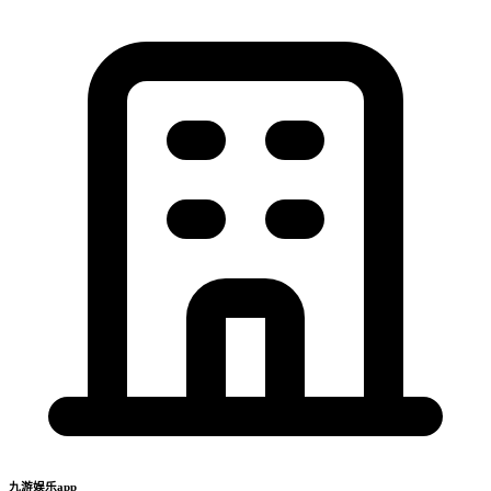
九游娱乐app