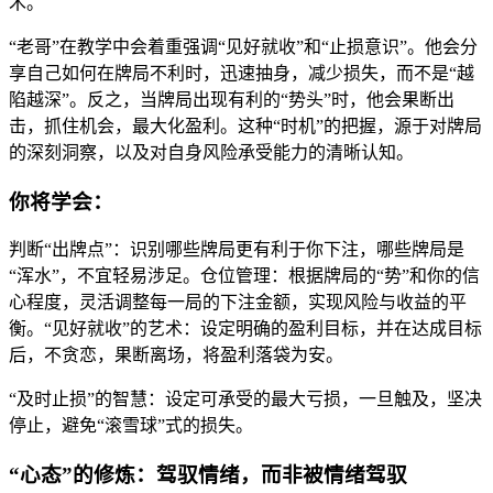
术。
“老哥”在教学中会着重强调“见好就收”和“止损意识”。他会分
享自己如何在牌局不利时，迅速抽身，减少损失，而不是“越
陷越深”。反之，当牌局出现有利的“势头”时，他会果断出
击，抓住机会，最大化盈利。这种“时机”的把握，源于对牌局
的深刻洞察，以及对自身风险承受能力的清晰认知。
你将学会：
判断“出牌点”：识别哪些牌局更有利于你下注，哪些牌局是
“浑水”，不宜轻易涉足。仓位管理：根据牌局的“势”和你的信
心程度，灵活调整每一局的下注金额，实现风险与收益的平
衡。“见好就收”的艺术：设定明确的盈利目标，并在达成目标
后，不贪恋，果断离场，将盈利落袋为安。
“及时止损”的智慧：设定可承受的最大亏损，一旦触及，坚决
停止，避免“滚雪球”式的损失。
“心态”的修炼：驾驭情绪，而非被情绪驾驭