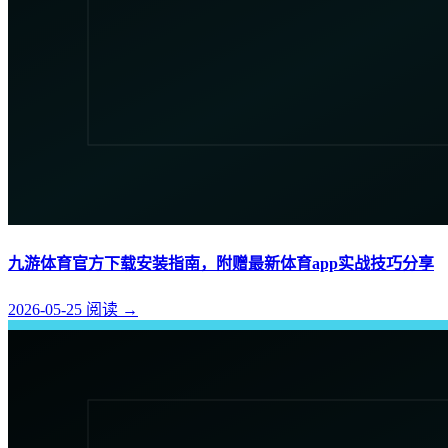
九游体育官方下载安装指南，附赠最新体育app实战技巧分享
2026-05-25
阅读
→