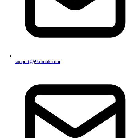
support@j9-prook.com